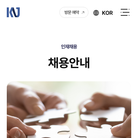
케
KOR
방문 예약
이
전
엔
체
제
메
이
뉴
인재채용
열
기
채용안내