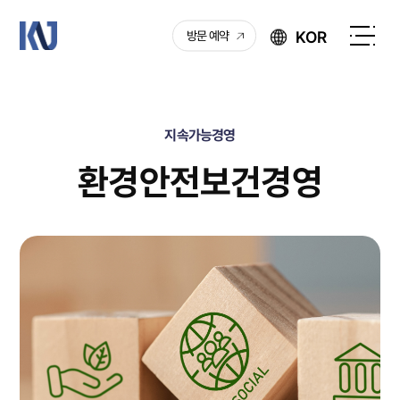
케
KOR
방문 예약
이
전
엔
체
제
메
이
뉴
지속가능경영
열
기
환경안전보건경영