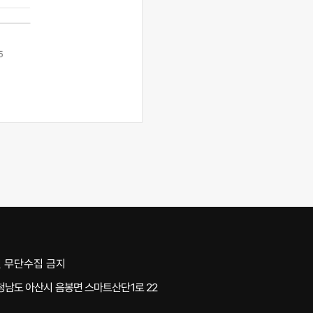
 무단수집 금지
청남도 아산시 음봉면 스마트산단1로 22