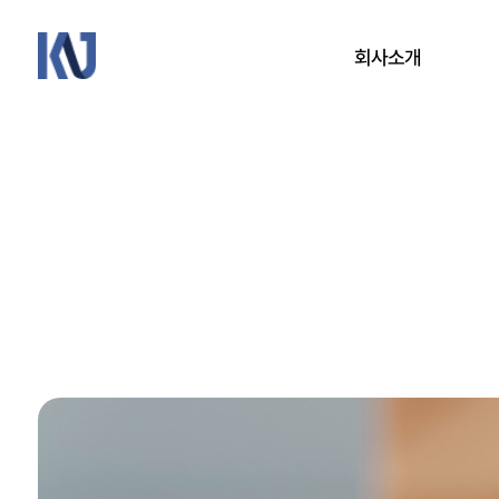
케
회사소개
이
엔
제
회사개요
이
CEO 인사말
연혁
연구·개발
오시는 길
방문 예약