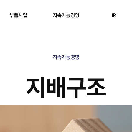
부품사업
지속가능경영
IR
Overview
전략
재무정보
Bulk CVD SiC
지속가능경영
환경
주가정보
Coated CVD SiC
사회
공시정보
지배구조
Si & Ceramic
지배구조
KNJ 소식
윤리경영
IR 미팅예약
환경안전보건경영
ESG 보고서 자료