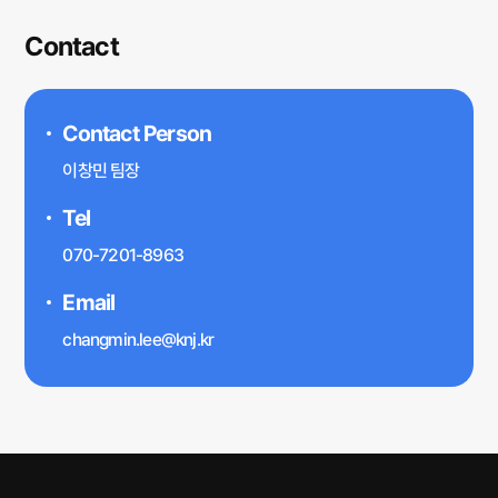
Contact
Contact Person
이창민 팀장
Tel
070-7201-8963
Email
changmin.lee@knj.kr