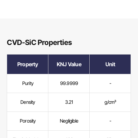
CVD-SiC Properties
Property
KNJ Value
Unit
Purity
99.9999
-
Density
3.21
g/cm³
Porosity
Negligible
-