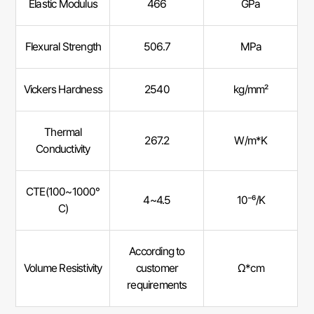
Elastic Modulus
466
GPa
Flexural Strength
506.7
MPa
Vickers Hardness
2540
kg/mm²
Thermal
267.2
W/m*K
Conductivity
CTE(100~1000°
4~4.5
10⁻⁶/K
C)
According to
Volume Resistivity
customer
Ω*cm
requirements