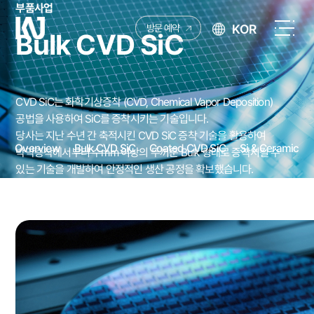
부품사업
케
KOR
방문 예약
Bulk CVD SiC
이
전
엔
체
제
메
이
뉴
CVD SiC는 화학기상증착 (CVD, Chemical Vapor Deposition)
열
공법을 사용하여 SiC를 증착시키는 기술입니다.
기
당사는 지난 수년 간 축적시킨 CVD SiC 증착 기술을 활용하여
Overview
Bulk CVD SiC
Coated CVD SiC
Si & Ceramic
박막층착에서부터 수mm 이상의 두꺼운 Bulk 형태로 증착시킬 수
있는 기술을 개발하여 안정적인 생산 공정을 확보했습니다.