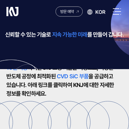
케
KOR
방문 예약
이
전
엔
체
제
메
신뢰할 수 있는 기술로
지속 가능한 미래
를 만들어 갑니다.
이
뉴
열
ABOUT US
기
15년 이상
축적된 SiC 코팅 기술을 바탕으로,
다양한
반도체 공정에 최적화된
CVD SiC 부품
을 공급하고
있습니다.
아래 링크를 클릭하여
KNJ에 대한 자세한
정보를 확인하세요.