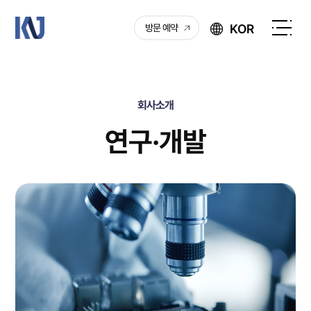
케
KOR
방문 예약
이
전
엔
체
제
메
이
뉴
회사소개
열
기
연구·개발