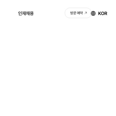
KOR
인재채용
방문 예약
채용안내
KNJ 성장 로드맵
채용공고