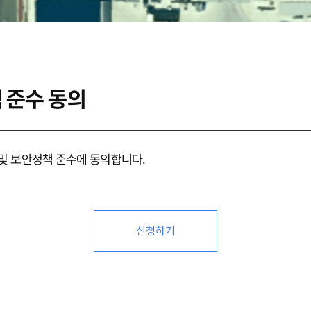
 준수 동의
 및 보안정책 준수에 동의합니다.
신청하기