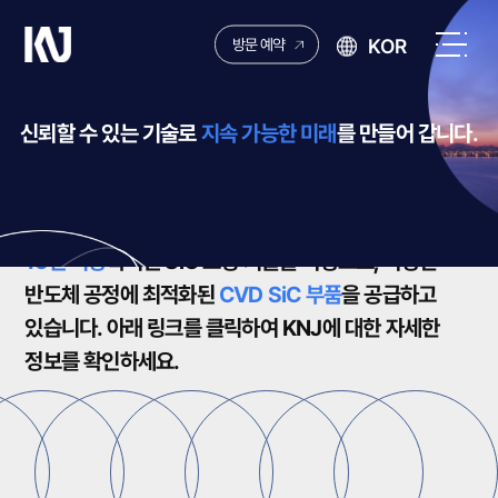
케
KOR
방문 예약
이
전
엔
체
제
메
신뢰할 수 있는 기술로
지속 가능한 미래
를 만들어 갑니다.
이
뉴
열
ABOUT US
기
15년 이상
축적된 SiC 코팅 기술을 바탕으로,
다양한
반도체 공정에 최적화된
CVD SiC 부품
을 공급하고
있습니다.
아래 링크를 클릭하여
KNJ에 대한 자세한
정보를 확인하세요.