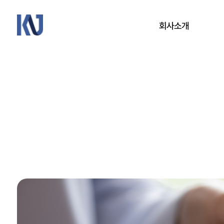
케
회사소개
이
엔
제
회사개요
이
CEO 인사말
연혁
연구·개발
오시는 길
방문 예약