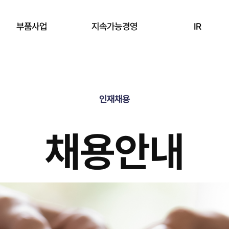
부품사업
지속가능경영
IR
Overview
전략
재무정보
Bulk CVD SiC
인재채용
환경
주가정보
Coated CVD SiC
사회
공시정보
채용안내
Si & Ceramic
지배구조
KNJ 소식
윤리경영
IR 미팅예약
환경안전보건경영
ESG 보고서 자료