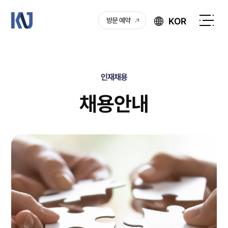
케
KOR
방문 예약
이
전
엔
체
제
메
이
뉴
인재채용
열
기
채용안내