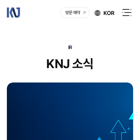
케
KOR
방문 예약
이
전
엔
체
제
메
이
뉴
IR
열
기
KNJ 소식