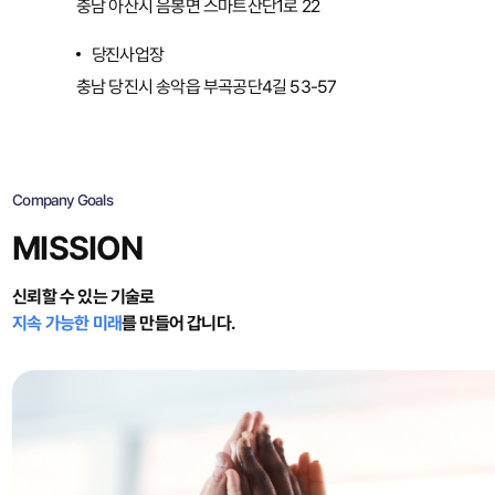
충남 아산시 음봉면 스마트산단1로 22
당
진
사
업
장
충남 당진시 송악읍 부곡공단4길 53-57
Company Goals
MISSION
신뢰할 수 있는 기술로
지속 가능한 미래
를 만들어 갑니다.