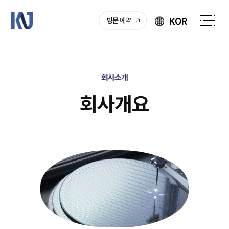
케
KOR
방문 예약
이
전
엔
체
제
메
이
뉴
회사소개
열
기
회사개요