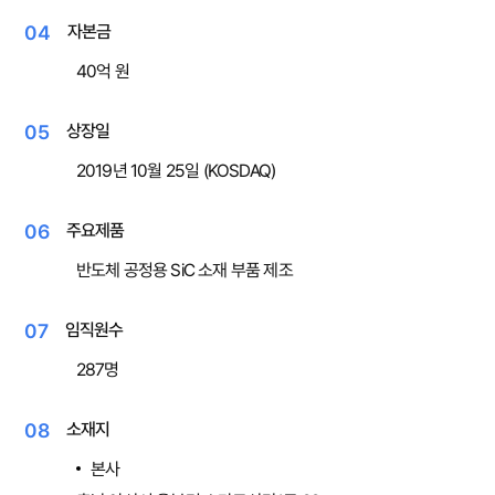
04
자본금
40억 원
05
상장일
2019년 10월 25일 (KOSDAQ)
06
주요제품
반도체 공정용 SiC 소재 부품 제조
07
임직원수
287명
08
소재지
본
사