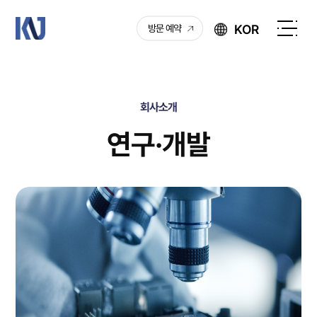
케
KOR
방문 예약
이
전
엔
체
제
메
이
뉴
회사소개
열
기
연구·개발