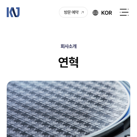
케
KOR
방문 예약
이
전
엔
체
제
메
이
뉴
회사소개
열
기
연혁