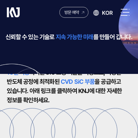
케
KOR
방문 예약
이
전
엔
체
제
메
신뢰할 수 있는 기술로
지속 가능한 미래
를 만들어 갑니다.
이
뉴
열
ABOUT US
기
15년 이상
축적된 SiC 코팅 기술을 바탕으로,
다양한
반도체 공정에 최적화된
CVD SiC 부품
을 공급하고
있습니다.
아래 링크를 클릭하여
KNJ에 대한 자세한
정보를 확인하세요.