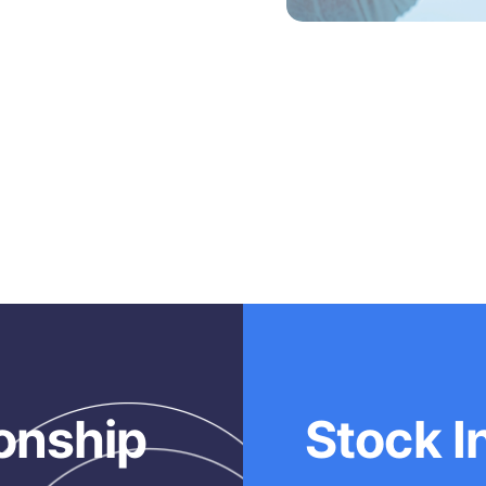
onship
Stock I