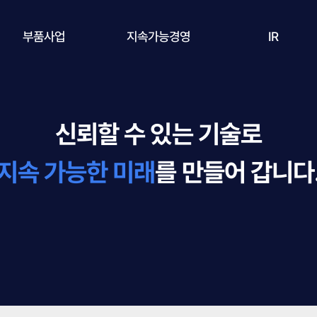
부품사업
지속가능경영
IR
Overview
전략
재무정보
신뢰할 수 있는 기술로
Bulk CVD SiC
환경
주가정보
지속 가능한 미래
를 만들어 갑니다
Coated CVD SiC
사회
공시정보
Si & Ceramic
지배구조
KNJ 소식
윤리경영
IR 미팅예약
환경안전보건경영
ESG 보고서 자료