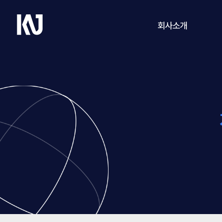
케
회사소개
이
엔
제
회사개요
이
CEO 인사말
연혁
연구·개발
오시는 길
방문 예약
ABOUT US