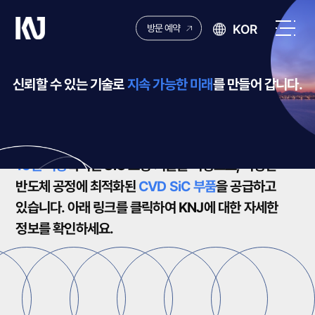
케
KOR
방문 예약
이
전
엔
체
제
메
신뢰할 수 있는 기술로
지속 가능한 미래
를 만들어 갑니다.
이
뉴
열
ABOUT US
기
15년 이상
축적된 SiC 코팅 기술을 바탕으로,
다양한
반도체 공정에 최적화된
CVD SiC 부품
을 공급하고
있습니다.
아래 링크를 클릭하여
KNJ에 대한 자세한
정보를 확인하세요.